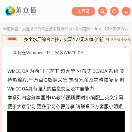
登录
当前位置：
大连莱立佰信息技术有限公司
如何在Windows 10上安装WinCC OA
>
多个水厂综合监控，实现“少/无人值守”新
2022-03-25
模式！
×
如何在Windows 10上安装WinCC OA
实时视频监控解决方案，Really？
2021-11-22
莱立佰·金秋特惠篇
2021-10-20
供水掌上通 —— 城镇供水监测移动端(手机
2026-07-10
WinCC OA 为西门子旗下 超大型 分布式 SCADA 系统,支
原生APP)
持热编程,千万点IO数据采集,热备冗余及灾难恢复,同时
长输管线水锤监测系统
2026-07-02
WinCC OA具有强大的信息交互及扩展能力
本系列内容分享国外OA教学视频,同时小编配上英文字幕,
便于大家学习,更多学习心得分享,请联系下方客服小姐姐