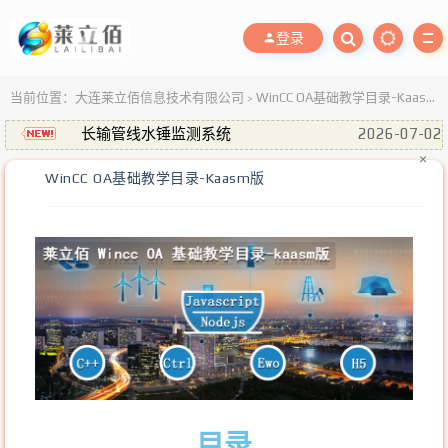
登录
当前位置：
大连莱立佰信息技术有限公司
WinCC OA基础教学目录-Kaasm版
>
长输管线水锤监测系统
2026-07-02
多个水厂综合监控，实现“少/无人值守”新
2022-03-25
×
WinCC OA基础教学目录-Kaasm版
模式！
实时视频监控解决方案，Really？
2021-11-22
莱立佰·金秋特惠篇
2021-10-20
供水掌上通 —— 城镇供水监测移动端(手机
2026-07-10
原生APP)
目录