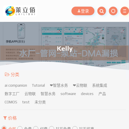
登录
Kelly
分类
ai companion
Tutorial
❤智慧水务
❤云物联
系统集成
数字工厂
云物联
智慧水务
software
devices
产品
COMOS
test
未分类
价格
全部
免费
付费
钻石免费
钻石优惠