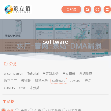
登录
software
分类
ai companion
Tutorial
❤智慧水务
❤云物联
系统集成
数字工厂
云物联
智慧水务
software
devices
产品
COMOS
test
未分类
价格
全部
免费
付费
钻石免费
钻石优惠