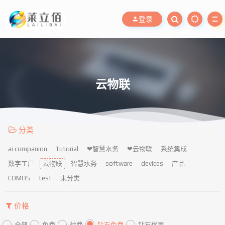
登录
云物联
分类
ai companion
Tutorial
❤智慧水务
❤云物联
系统集成
数字工厂
云物联
智慧水务
software
devices
产品
COMOS
test
未分类
价格
全部
免费
付费
钻石免费
钻石优惠