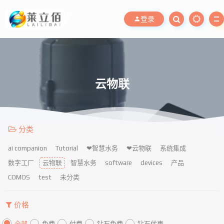
登录
云物联
分类
ai companion
Tutorial
❤智慧水务
❤云物联
系统集成
数字工厂
云物联
智慧水务
software
devices
产品
COMOS
test
未分类
价格
全部
免费
付费
钻石免费
钻石优惠