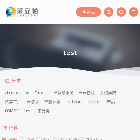
登录
test
分类
ai companion
Tutorial
❤智慧水务
❤云物联
系统集成
数字工厂
云物联
智慧水务
software
devices
产品
COMOS
test
未分类
价格
全部
免费
付费
钻石免费
钻石优惠