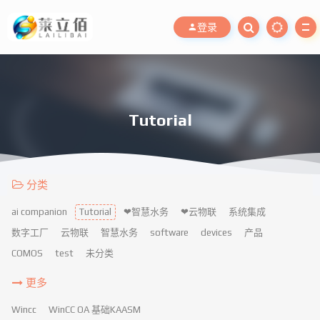
登录
Tutorial
分类
ai companion
Tutorial
❤智慧水务
❤云物联
系统集成
数字工厂
云物联
智慧水务
software
devices
产品
COMOS
test
未分类
更多
Wincc
WinCC OA 基础KAASM