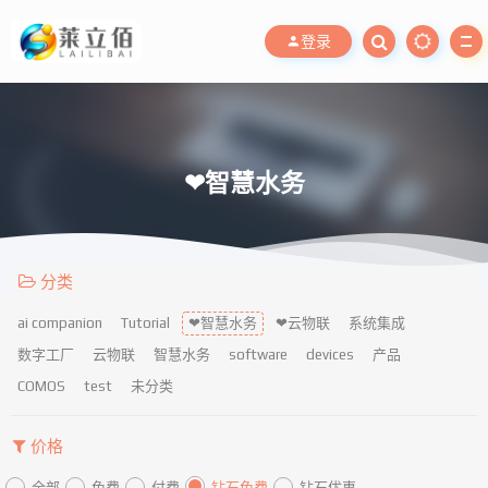
登录
❤智慧水务
分类
ai companion
Tutorial
❤智慧水务
❤云物联
系统集成
数字工厂
云物联
智慧水务
software
devices
产品
COMOS
test
未分类
价格
全部
免费
付费
钻石免费
钻石优惠