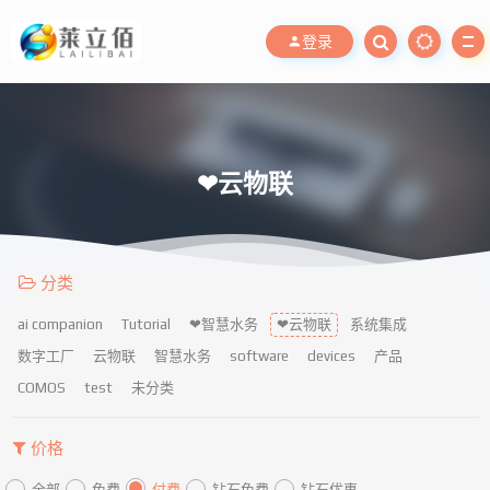
登录
❤云物联
分类
ai companion
Tutorial
❤智慧水务
❤云物联
系统集成
数字工厂
云物联
智慧水务
software
devices
产品
COMOS
test
未分类
价格
全部
免费
付费
钻石免费
钻石优惠