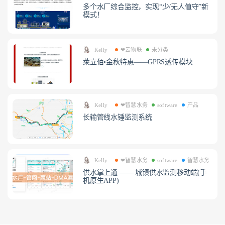
多个水厂综合监控，实现“少/无人值守”新
模式！
Kelly
❤云物联
未分类
萊立佰•金秋特惠——GPRS透传模块
Kelly
❤智慧水务
software
产品
长输管线水锤监测系统
Kelly
❤智慧水务
software
智慧水务
供水掌上通 —— 城镇供水监测移动端(手
机原生APP)