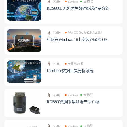
Kelly
devices
云物联
RDS800L无线远程数据终端产品介绍
Kelly
WinCC OA 基础KAASM
如何在Windows 10上安装WinCC OA
Kelly
❤智慧水务
Lidolphin数据采集分析系统
Kelly
devices
云物联
RDS800数据采集终端产品介绍
Kelly
devices
云物联