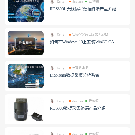
Kelly
devices
云物联
RDS800L无线远程数据终端产品介绍
Kelly
WinCC OA 基础KAASM
如何在Windows 10上安装WinCC OA
Kelly
❤智慧水务
Lidolphin数据采集分析系统
Kelly
devices
云物联
RDS800数据采集终端产品介绍
Kelly
devices
云物联