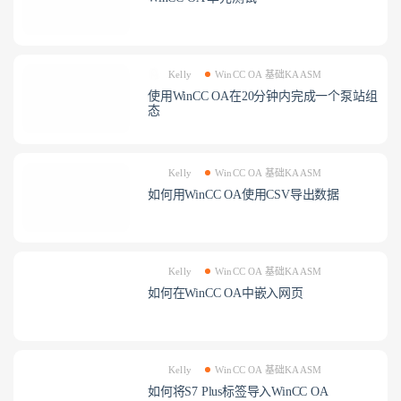
Kelly
WinCC OA 基础KAASM
使用WinCC OA在20分钟内完成一个泵站组
态
Kelly
WinCC OA 基础KAASM
如何用WinCC OA使用CSV导出数据
Kelly
WinCC OA 基础KAASM
如何在WinCC OA中嵌入网页
Kelly
WinCC OA 基础KAASM
如何将S7 Plus标签导入WinCC OA