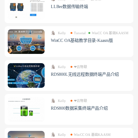
LLBee数据传输终端
Kelly
Tutorial
WinCC OA 基础KAASM
WinCC OA基础教学目录-Kaasm版
Kelly
❤云物联
RDS800L无线远程数据终端产品介绍
Kelly
❤云物联
RDS800数据采集终端产品介绍
Kelly
WinCC OA 基础KAASM