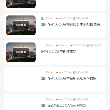
Kelly
WinCC OA 基础KAASM
如何在WinCC OA视频服务中添加摄像头
Kelly
Tutorial
WinCC OA 基础KAASM
在WinCC OA中创建主题
Kelly
WinCC OA 基础KAASM
如何在WinCC OA中使用SQL查询数据
Kelly
WinCC OA 基础KAASM
如何设置WinCC OA Web服务器