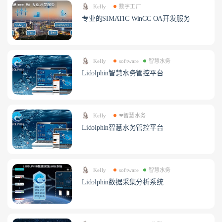
Kelly
数字工厂
专业的SIMATIC WinCC OA开发服务
Kelly
software
智慧水务
Lidolphin智慧水务管控平台
Kelly
❤智慧水务
Lidolphin智慧水务管控平台
Kelly
software
智慧水务
Lidolphin数据采集分析系统