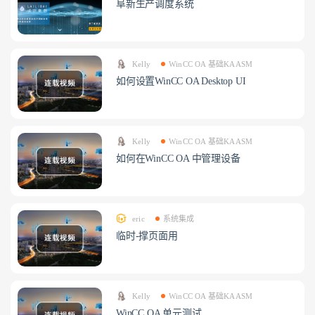
阜新生产调度系统
Kelly
WinCC OA 基础KAASM
如何设置WinCC OA Desktop UI
Kelly
WinCC OA 基础KAASM
如何在WinCC OA 中管理设备
eric
系统集成
临时-撑页面用
Kelly
WinCC OA 基础KAASM
WinCC OA 单元测试