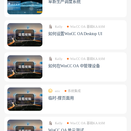
阜新生产调度系统
Kelly
WinCC OA 基础KAASM
如何设置WinCC OA Desktop UI
Kelly
WinCC OA 基础KAASM
如何在WinCC OA 中管理设备
eric
系统集成
临时-撑页面用
Kelly
WinCC OA 基础KAASM
WinCC OA 单元测试