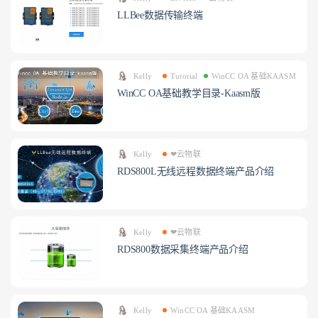
LLBee数据传输终端
Kelly
Tutorial
WinCC OA 基础KAASM
WinCC OA基础教学目录-Kaasm版
Kelly
❤云物联
RDS800L无线远程数据终端产品介绍
Kelly
❤云物联
RDS800数据采集终端产品介绍
Kelly
WinCC OA 基础KAASM