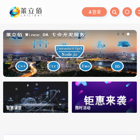
登录
智慧课堂
限时活动