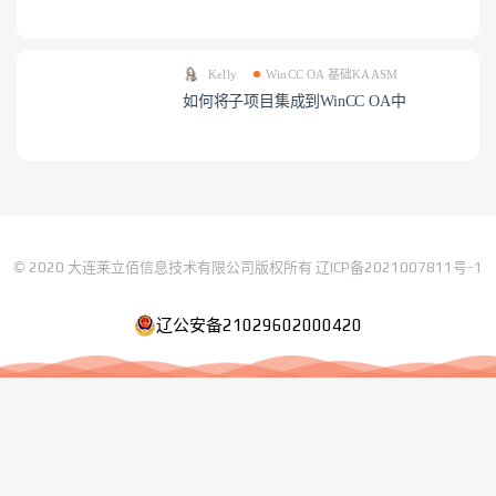
Kelly
WinCC OA 基础KAASM
如何将子项目集成到WinCC OA中
© 2020 大连莱立佰信息技术有限公司版权所有
辽ICP备2021007811号-1
辽公安备21029602000420