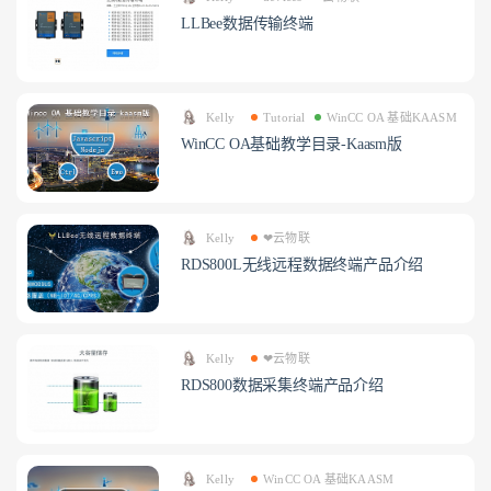
LLBee数据传输终端
Kelly
Tutorial
WinCC OA 基础KAASM
WinCC OA基础教学目录-Kaasm版
Kelly
❤云物联
RDS800L无线远程数据终端产品介绍
Kelly
❤云物联
RDS800数据采集终端产品介绍
Kelly
WinCC OA 基础KAASM