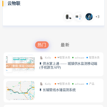
云物联
+3
热门
最新
Kelly
❤智慧水务
software
智慧水务
供水掌上通 —— 城镇供水监测移动端
(手机原生APP)
Kelly
❤智慧水务
software
产品
长输管线水锤监测系统