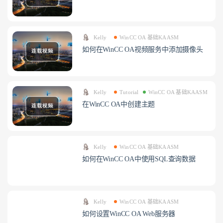
Kelly
WinCC OA 基础KAASM
如何在WinCC OA视频服务中添加摄像头
Kelly
Tutorial
WinCC OA 基础KAASM
在WinCC OA中创建主题
Kelly
WinCC OA 基础KAASM
如何在WinCC OA中使用SQL查询数据
Kelly
WinCC OA 基础KAASM
如何设置WinCC OA Web服务器