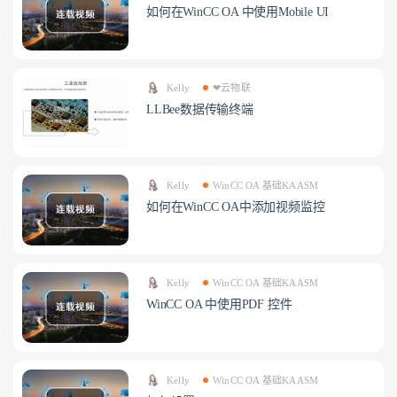
如何在WinCC OA 中使用Mobile UI
Kelly
❤云物联
LLBee数据传输终端
Kelly
WinCC OA 基础KAASM
如何在WinCC OA中添加视频监控
Kelly
WinCC OA 基础KAASM
WinCC OA 中使用PDF 控件
Kelly
WinCC OA 基础KAASM