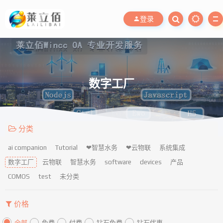
登录
数字工厂
分类
ai companion
Tutorial
❤智慧水务
❤云物联
系统集成
数字工厂
云物联
智慧水务
software
devices
产品
COMOS
test
未分类
价格
全部
免费
付费
钻石免费
钻石优惠