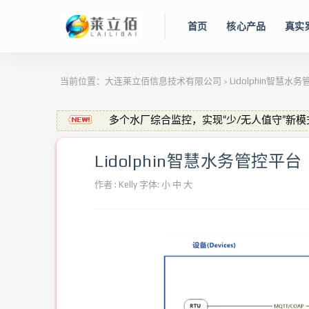
首页
核心产品
真实
当前位置：
大连莱立佰信息技术有限公司
Lidolphin智慧水
>
多个水厂综合监控，实现“少/无人值守”新模
实时视频监控解决方案，Really？
莱立佰·金秋特惠篇
Lidolphin智慧水务管控平台
供水掌上通 —— 城镇供水监测移动端(手机原生
作者 :
Kelly
字体:
小
中
大
长输管线水锤监测系统