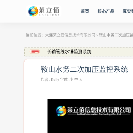
首页
核心产品
真实
当前位置：
大连莱立佰信息技术有限公司
鞍山水务二次加压
>
长输管线水锤监测系统
多个水厂综合监控，实现“少/无人值守”新模
实时视频监控解决方案，Really？
鞍山水务二次加压监控系统
莱立佰·金秋特惠篇
供水掌上通 —— 城镇供水监测移动端(手机原生
作者 :
Kelly
字体:
小
中
大