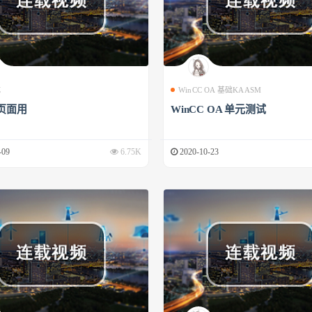
成
WinCC OA 基础KAASM
页面用
WinCC OA 单元测试
-09
6.75K
2020-10-23