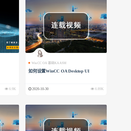
WinCC OA 基础KAASM
如何设置WinCC OA Desktop UI
6.9K
2020-10-30
6.89K