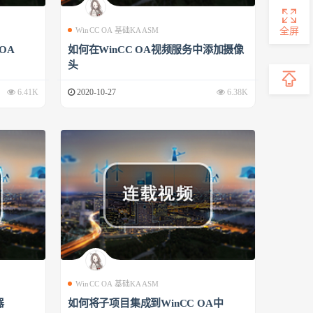
全屏
WinCC OA 基础KAASM
 OA
如何在WinCC OA视频服务中添加摄像
头
6.41K
2020-10-27
6.38K
WinCC OA 基础KAASM
器
如何将子项目集成到WinCC OA中