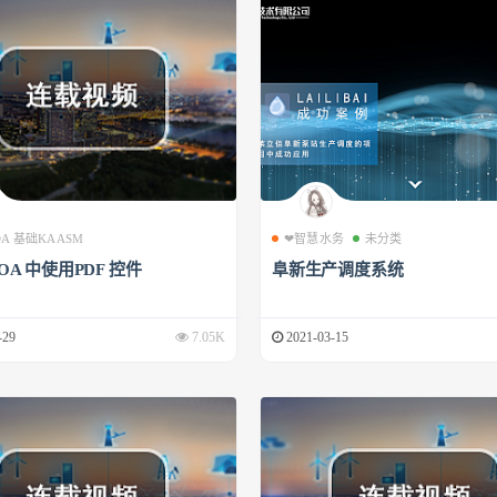
 OA 基础KAASM
❤智慧水务
未分类
 OA 中使用PDF 控件
阜新生产调度系统
-29
7.05K
2021-03-15