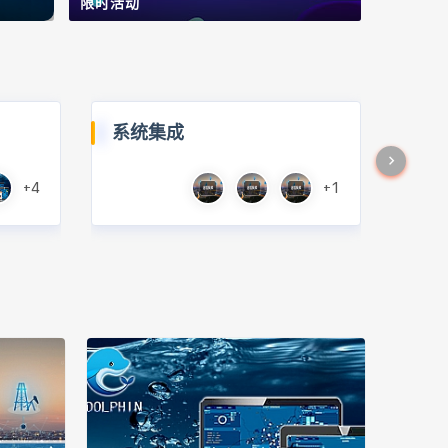
限时活动
系统集成
+4
+1