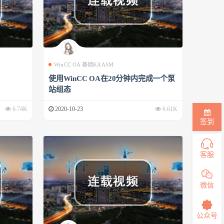
WinCC OA 基础KAASM
使用WinCC OA在20分钟内完成一个泵
站组态
6.74K
2020-10-23
6.61K
签到
客服
微信
公众号