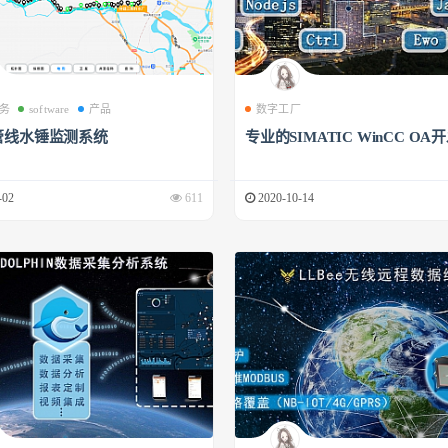
务
software
产品
数字工厂
管线水锤监测系统
专业的SIMATIC WinCC OA
-02
611
2020-10-14