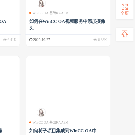
全屏
WinCC OA 基础KAASM
 OA
如何在WinCC OA视频服务中添加摄像
头
6.41K
2020-10-27
6.38K
WinCC OA 基础KAASM
器
如何将子项目集成到WinCC OA中