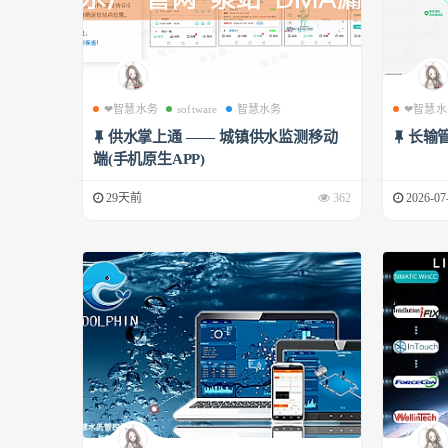
❤智慧水务
software
智慧水务
❤智慧水
供水掌上通 —— 城镇供水监测移动
长输
端(手机原生APP)
29天前
362
2026-07