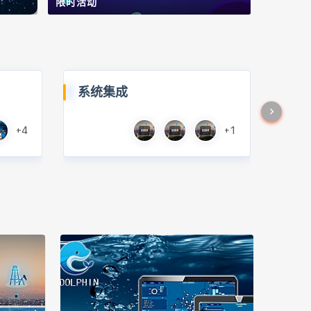
限时活动
系统集成
+4
+1