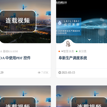
 OA 基础KAASM
❤智慧水务
未分类
 OA 中使用PDF 控件
阜新生产调度系统
-29
7.05K
2021-03-15