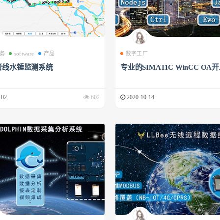
务
software
产品
数字工厂
管线水锤监测系统
专业的SIMATIC WinCC OA
-02
602
2020-10-14