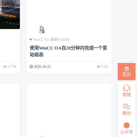
WinCC OA 基础KAASM
使用WinCC OA在20分钟内完成一个泵
站组态
6.73K
2020-10-23
6.6K
签到
客服
微信
公众号