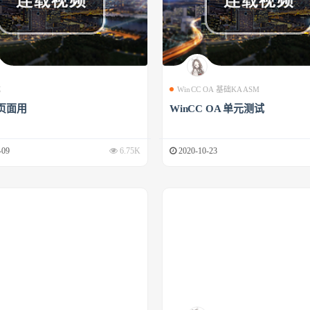
成
WinCC OA 基础KAASM
页面用
WinCC OA 单元测试
-09
6.75K
2020-10-23