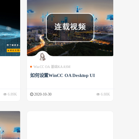
WinCC OA 基础KAASM
如何设置WinCC OA Desktop UI
6.89K
2020-10-30
6.88K