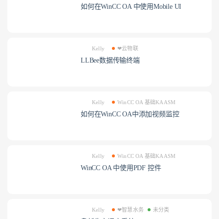
如何在WinCC OA 中使用Mobile UI
Kelly
❤云物联
LLBee数据传输终端
Kelly
WinCC OA 基础KAASM
如何在WinCC OA中添加视频监控
Kelly
WinCC OA 基础KAASM
WinCC OA 中使用PDF 控件
Kelly
❤智慧水务
未分类