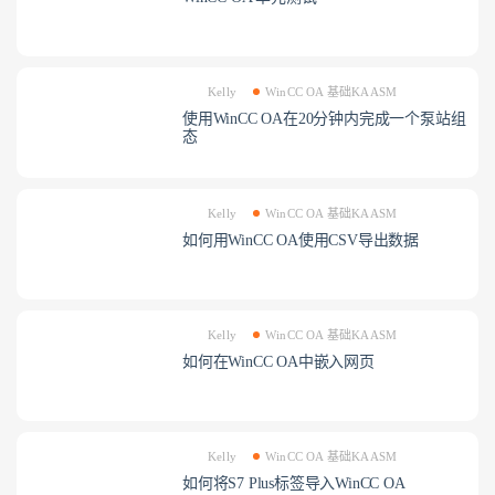
Kelly
WinCC OA 基础KAASM
使用WinCC OA在20分钟内完成一个泵站组
态
Kelly
WinCC OA 基础KAASM
如何用WinCC OA使用CSV导出数据
Kelly
WinCC OA 基础KAASM
如何在WinCC OA中嵌入网页
Kelly
WinCC OA 基础KAASM
如何将S7 Plus标签导入WinCC OA