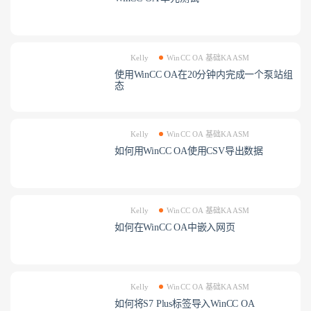
Kelly
WinCC OA 基础KAASM
使用WinCC OA在20分钟内完成一个泵站组
态
Kelly
WinCC OA 基础KAASM
如何用WinCC OA使用CSV导出数据
Kelly
WinCC OA 基础KAASM
如何在WinCC OA中嵌入网页
Kelly
WinCC OA 基础KAASM
如何将S7 Plus标签导入WinCC OA