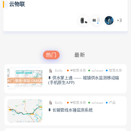
云物联
+3
热门
最新
Kelly
❤智慧水务
software
智慧水务
供水掌上通 —— 城镇供水监测移动端
(手机原生APP)
Kelly
❤智慧水务
software
产品
长输管线水锤监测系统