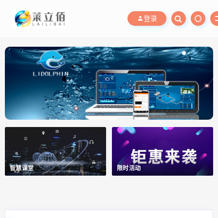
登录
智慧课堂
限时活动