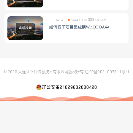
Kelly
WinCC OA 基础KAASM
如何将子项目集成到WinCC OA中
© 2020 大连莱立佰信息技术有限公司版权所有
辽ICP备2021007811号-1
辽公安备21029602000420