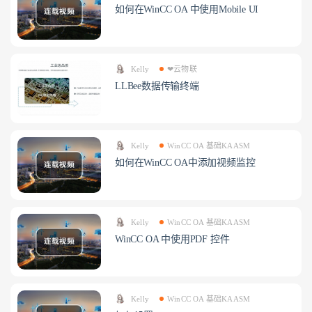
如何在WinCC OA 中使用Mobile UI
Kelly
❤云物联
LLBee数据传输终端
Kelly
WinCC OA 基础KAASM
如何在WinCC OA中添加视频监控
Kelly
WinCC OA 基础KAASM
WinCC OA 中使用PDF 控件
Kelly
WinCC OA 基础KAASM