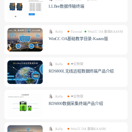
LLBee数据传输终端
Kelly
Tutorial
WinCC OA 基础KAASM
WinCC OA基础教学目录-Kaasm版
Kelly
❤云物联
RDS800L无线远程数据终端产品介绍
Kelly
❤云物联
RDS800数据采集终端产品介绍
Kelly
WinCC OA 基础KAASM