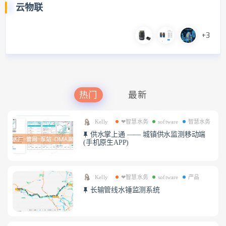
云物联
+3
热门
最新
Kelly
❤智慧水务
software
智慧水务
供水掌上通 —— 城镇供水监测移动端
(手机原生APP)
Kelly
❤智慧水务
software
产品
长输管线水锤监测系统