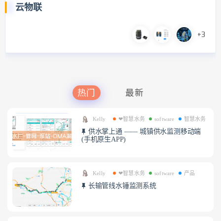
云物联
+3
热门
最新
Kelly
❤智慧水务
software
智慧水务
供水掌上通 —— 城镇供水监测移动端
(手机原生APP)
Kelly
❤智慧水务
software
产品
长输管线水锤监测系统