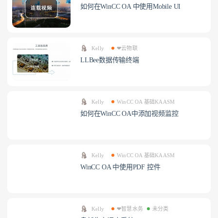
如何在WinCC OA 中使用Mobile UI
Kelly
❤云物联
LLBee数据传输终端
Kelly
WinCC OA 基础KAASM
如何在WinCC OA中添加视频监控
Kelly
WinCC OA 基础KAASM
WinCC OA 中使用PDF 控件
Kelly
❤智慧水务
未分类