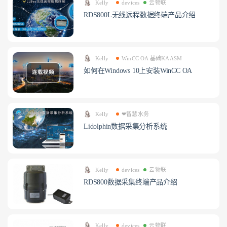
Kelly
devices
云物联
RDS800L无线远程数据终端产品介绍
Kelly
WinCC OA 基础KAASM
如何在Windows 10上安装WinCC OA
Kelly
❤智慧水务
Lidolphin数据采集分析系统
Kelly
devices
云物联
RDS800数据采集终端产品介绍
Kelly
devices
云物联