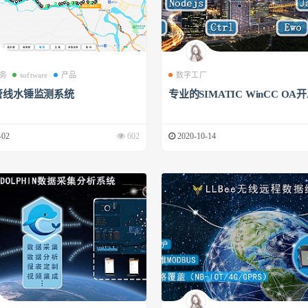
务
software
产品
数字工厂
管线水锤监测系统
专业的SIMATIC WinCC OA
-02
602
2020-10-14