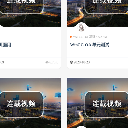
成
WinCC OA 基础KAASM
页面用
WinCC OA 单元测试
-09
6.75K
2020-10-23