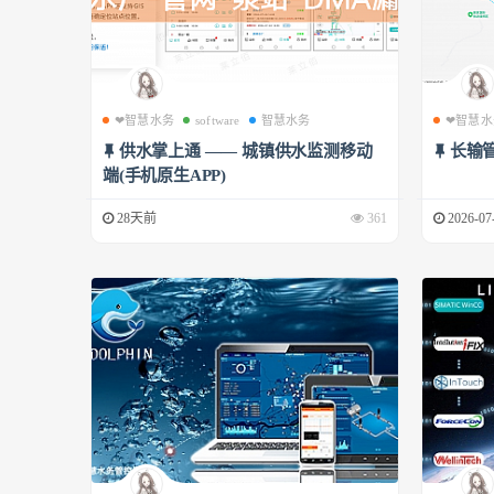
❤智慧水务
software
智慧水务
❤智慧水
供水掌上通 —— 城镇供水监测移动
长输
端(手机原生APP)
28天前
361
2026-07