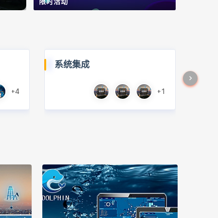
限时活动
系统集成
+4
+1