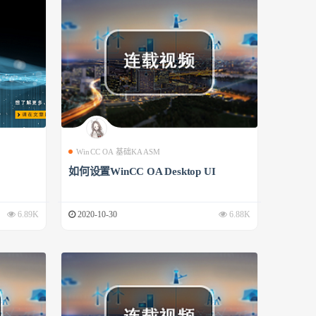
WinCC OA 基础KAASM
如何设置WinCC OA Desktop UI
6.89K
2020-10-30
6.88K