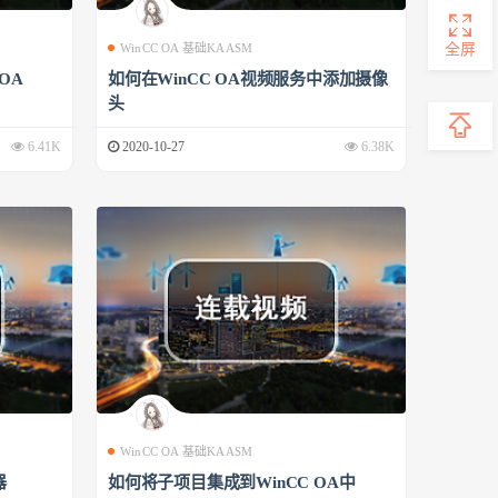
全屏
WinCC OA 基础KAASM
 OA
如何在WinCC OA视频服务中添加摄像
头
6.41K
2020-10-27
6.38K
WinCC OA 基础KAASM
器
如何将子项目集成到WinCC OA中