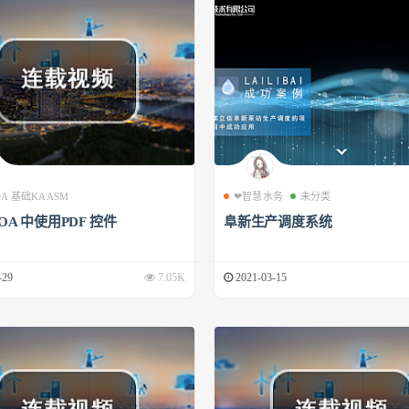
 OA 基础KAASM
❤智慧水务
未分类
 OA 中使用PDF 控件
阜新生产调度系统
-29
7.05K
2021-03-15