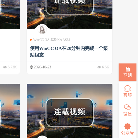
WinCC OA 基础KAASM
使用WinCC OA在20分钟内完成一个泵
站组态
6.73K
2020-10-23
6.6K
签到
客服
微信
公众号