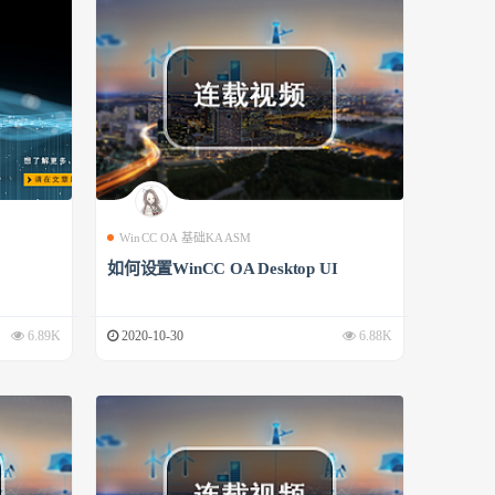
WinCC OA 基础KAASM
如何设置WinCC OA Desktop UI
6.89K
2020-10-30
6.88K