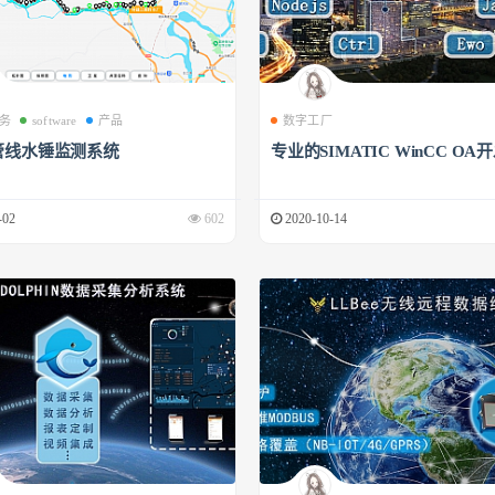
务
software
产品
数字工厂
管线水锤监测系统
专业的SIMATIC WinCC OA
-02
602
2020-10-14