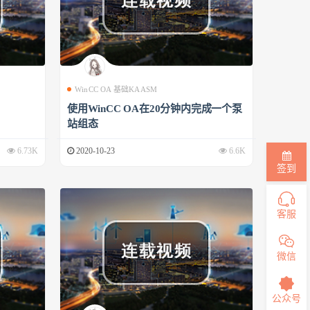
WinCC OA 基础KAASM
使用WinCC OA在20分钟内完成一个泵
站组态
6.73K
2020-10-23
6.6K
签到
客服
微信
公众号