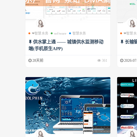
❤智慧水务
software
智慧水务
❤智慧水
供水掌上通 —— 城镇供水监测移动
长输
端(手机原生APP)
28天前
361
2026-07