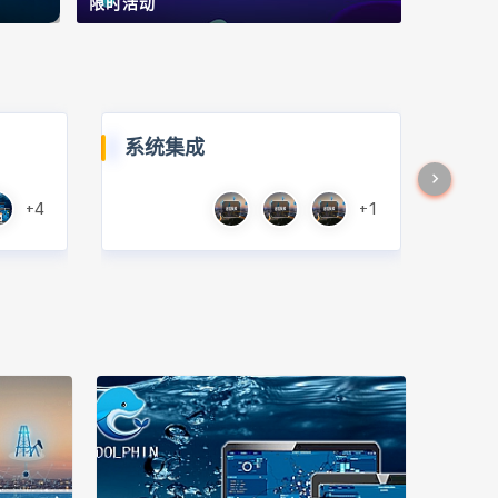
限时活动
系统集成
+4
+1