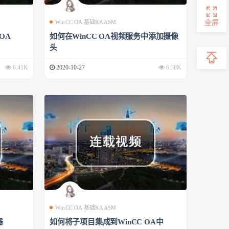
全屏
WinCC OA 基础KAASM
 OA
如何在WinCC OA视频服务中添加摄像
头
6.41K
2020-10-27
6.38K
WinCC OA 基础KAASM
器
如何将子项目集成到WinCC OA中