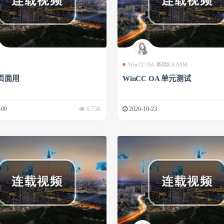
成
WinCC OA 基础KAASM
页面用
WinCC OA 单元测试
-09
6.75K
2020-10-23