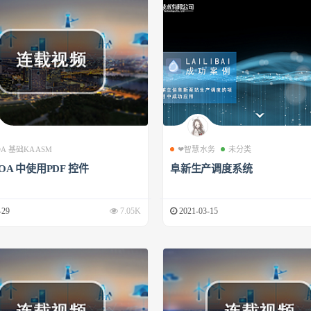
 OA 基础KAASM
❤智慧水务
未分类
 OA 中使用PDF 控件
阜新生产调度系统
-29
7.05K
2021-03-15