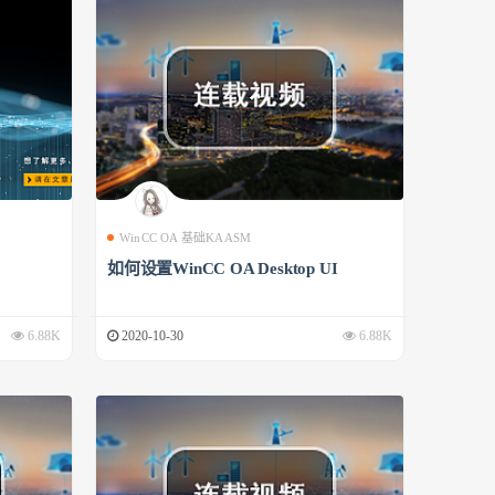
WinCC OA 基础KAASM
如何设置WinCC OA Desktop UI
6.88K
2020-10-30
6.88K