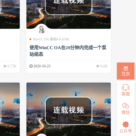
WinCC OA 基础KAASM
使用WinCC OA在20分钟内完成一个泵
站组态
6.72K
2020-10-23
6.6K
签到
客服
微信
公众号