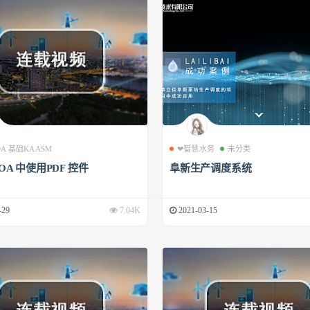
 OA 基础KAASM
❤智慧水务
未分类
 OA 中使用PDF 控件
阜新生产调度系统
-29
7.04K
2021-03-15