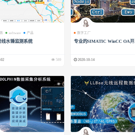
务
software
产品
数字工厂
管线水锤监测系统
专业的SIMATIC WinCC OA
-02
589
2020-10-14