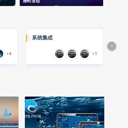
限时活动
系统集成
+4
+1