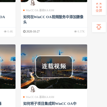
全屏
WinCC OA 基础KAASM
 OA
如何在WinCC OA视频服务中添加摄像
头
6.4K
2020-10-27
6.37K
WinCC OA 基础KAASM
器
如何将子项目集成到WinCC OA中