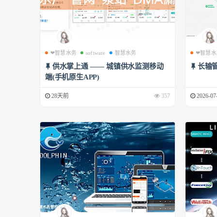
❤智慧水务
software
智慧水务
❤智慧水
供水掌上通 —— 城镇供水监测移动
长输
端(手机原生APP)
28天前
357
2026-07