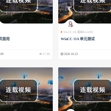
成
WinCC OA 基础KAASM
页面用
WinCC OA 单元测试
-09
6.74K
2020-10-23