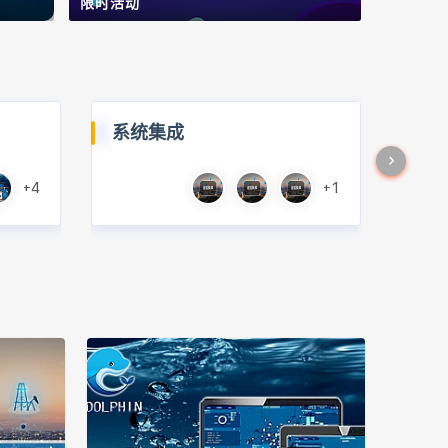
限时活动
系统集成
+4
+1