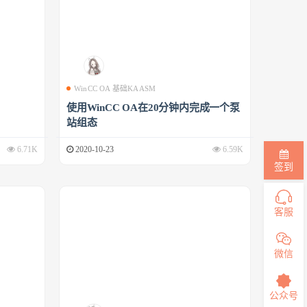
WinCC OA 基础KAASM
使用WinCC OA在20分钟内完成一个泵
站组态
6.71K
2020-10-23
6.59K
签到
客服
微信
公众号