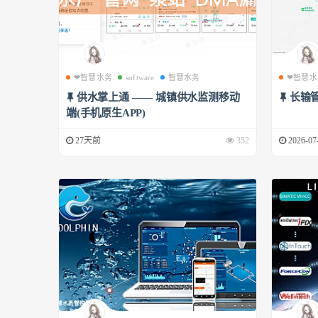
❤智慧水务
software
智慧水务
❤智慧水
供水掌上通 —— 城镇供水监测移动
长输
端(手机原生APP)
27天前
352
2026-07