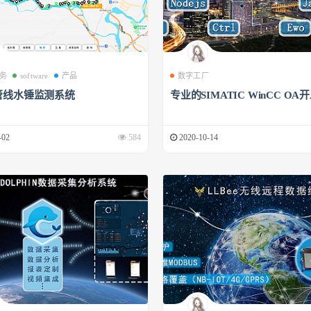
务
software
产品
数字工厂
管线水锤监测系统
专业的SIMATIC WinCC OA
-02
584
2020-10-14