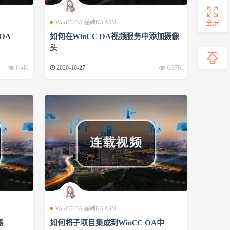
全屏
WinCC OA 基础KAASM
 OA
如何在WinCC OA视频服务中添加摄像
头
6.4K
2020-10-27
6.37K
WinCC OA 基础KAASM
器
如何将子项目集成到WinCC OA中