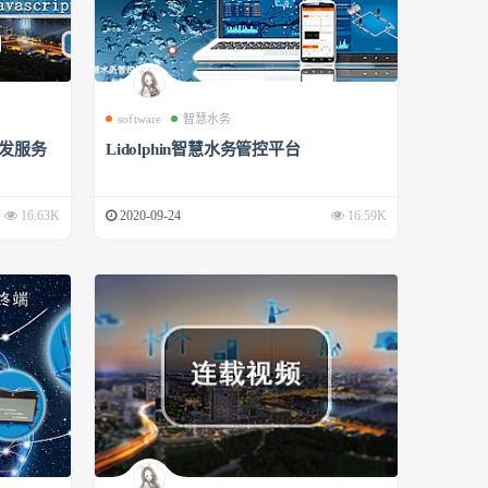
software
智慧水务
开发服务
Lidolphin智慧水务管控平台
16.63K
2020-09-24
16.59K