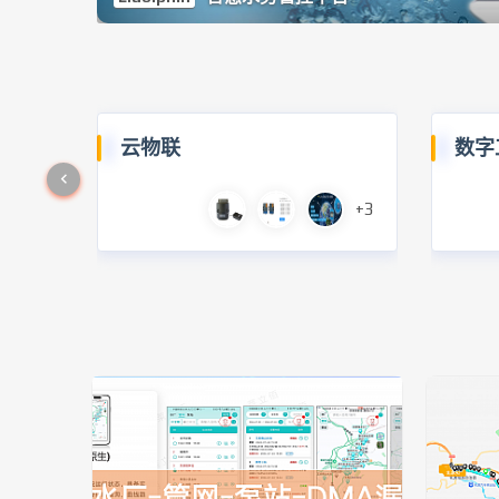
云物联
数字
+3