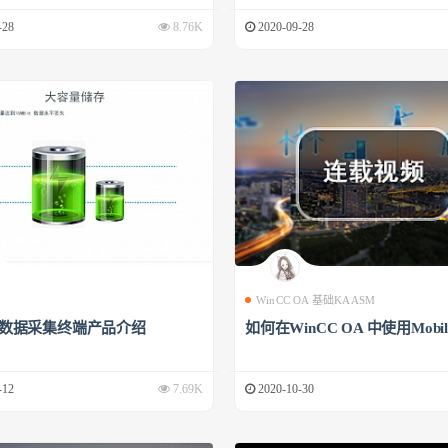
-28
8.76K
2020-09-28
WinCC OA 基础KAASM
00数据采集终端产品介绍
如何在WinCC OA 中使用Mobile
-12
7.69K
2020-10-30