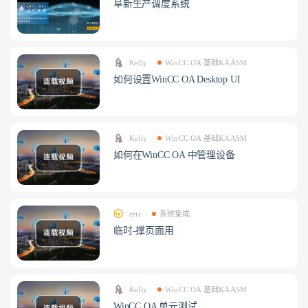
阜新生产调度系统
Kelly
WinCC OA 基础KAASM
如何设置WinCC OA Desktop UI
Kelly
WinCC OA 基础KAASM
如何在WinCC OA 中管理设备
eric
系统集成
临时-撑页面用
Kelly
WinCC OA 基础KAASM
WinCC OA 单元测试