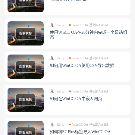
Kelly
WinCC OA 基础KAASM
使用WinCC OA在20分钟内完成一个泵站组
态
Kelly
WinCC OA 基础KAASM
如何用WinCC OA使用CSV导出数据
Kelly
WinCC OA 基础KAASM
如何在WinCC OA中嵌入网页
Kelly
WinCC OA 基础KAASM
如何将S7 Plus标签导入WinCC OA