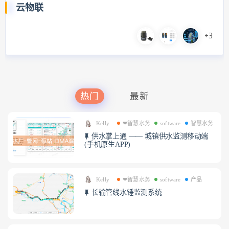
云物联
+3
热门
最新
Kelly
❤智慧水务
software
智慧水务
供水掌上通 —— 城镇供水监测移动端
(手机原生APP)
Kelly
❤智慧水务
software
产品
长输管线水锤监测系统