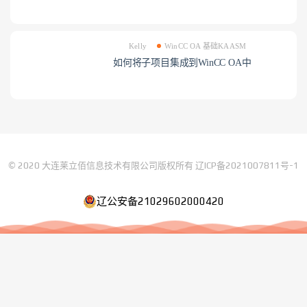
Kelly
WinCC OA 基础KAASM
如何将子项目集成到WinCC OA中
© 2020 大连莱立佰信息技术有限公司版权所有
辽ICP备2021007811号-1
辽公安备21029602000420