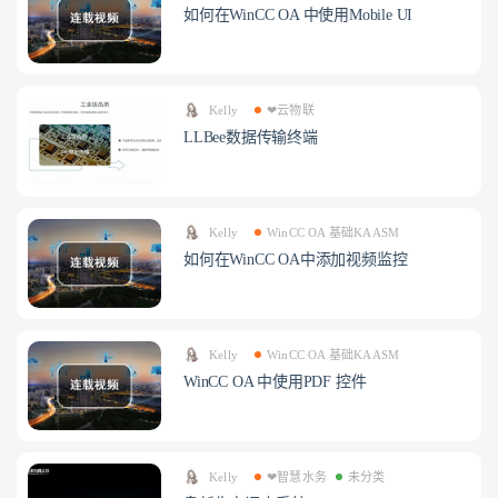
如何在WinCC OA 中使用Mobile UI
Kelly
❤云物联
LLBee数据传输终端
Kelly
WinCC OA 基础KAASM
如何在WinCC OA中添加视频监控
Kelly
WinCC OA 基础KAASM
WinCC OA 中使用PDF 控件
Kelly
❤智慧水务
未分类