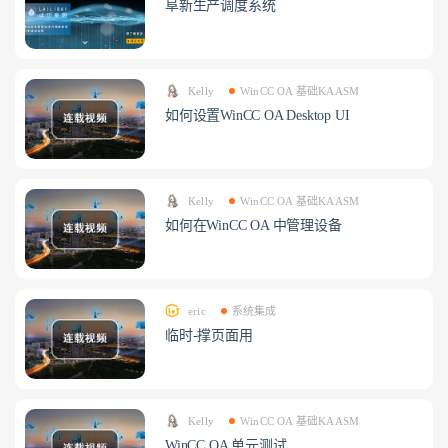
阜新生产调度系统
Kelly
WinCC OA 基础KAASM
如何设置WinCC OA Desktop UI
Kelly
WinCC OA 基础KAASM
如何在WinCC OA 中管理设备
eric
系统集成
临时-撑页面用
Kelly
WinCC OA 基础KAASM
WinCC OA 单元测试