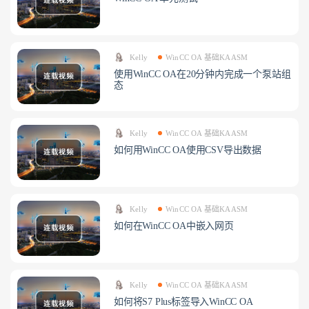
Kelly
WinCC OA 基础KAASM
使用WinCC OA在20分钟内完成一个泵站组
态
Kelly
WinCC OA 基础KAASM
如何用WinCC OA使用CSV导出数据
Kelly
WinCC OA 基础KAASM
如何在WinCC OA中嵌入网页
Kelly
WinCC OA 基础KAASM
如何将S7 Plus标签导入WinCC OA