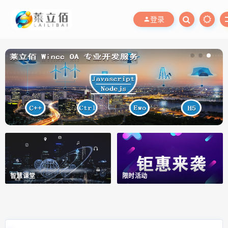
登录
智慧课堂
限时活动