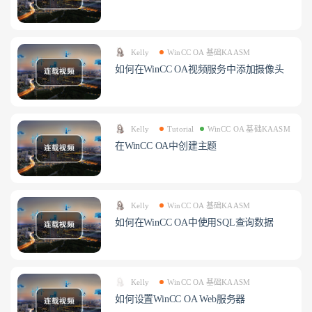
Kelly
WinCC OA 基础KAASM
如何在WinCC OA视频服务中添加摄像头
Kelly
Tutorial
WinCC OA 基础KAASM
在WinCC OA中创建主题
Kelly
WinCC OA 基础KAASM
如何在WinCC OA中使用SQL查询数据
Kelly
WinCC OA 基础KAASM
如何设置WinCC OA Web服务器