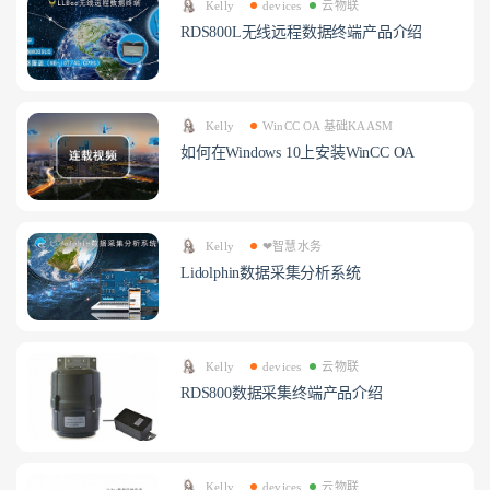
Kelly
devices
云物联
RDS800L无线远程数据终端产品介绍
Kelly
WinCC OA 基础KAASM
如何在Windows 10上安装WinCC OA
Kelly
❤智慧水务
Lidolphin数据采集分析系统
Kelly
devices
云物联
RDS800数据采集终端产品介绍
Kelly
devices
云物联