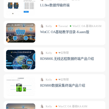
LLBee数据传输终端
Kelly
Tutorial
WinCC OA 基础KAASM
WinCC OA基础教学目录-Kaasm版
Kelly
❤云物联
RDS800L无线远程数据终端产品介绍
Kelly
❤云物联
RDS800数据采集终端产品介绍
Kelly
WinCC OA 基础KAASM