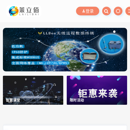
登录
智慧课堂
限时活动