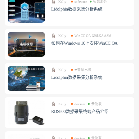
Kelly
software
智慧水务
Lidolphin数据采集分析系统
Kelly
WinCC OA 基础KAASM
如何在Windows 10上安装WinCC OA
Kelly
❤智慧水务
Lidolphin数据采集分析系统
Kelly
devices
云物联
RDS800数据采集终端产品介绍
Kelly
devices
云物联