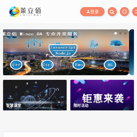
登录
智慧课堂
限时活动