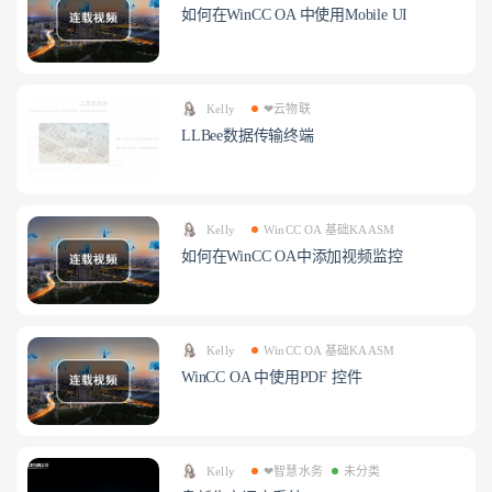
如何在WinCC OA 中使用Mobile UI
Kelly
❤云物联
LLBee数据传输终端
Kelly
WinCC OA 基础KAASM
如何在WinCC OA中添加视频监控
Kelly
WinCC OA 基础KAASM
WinCC OA 中使用PDF 控件
Kelly
❤智慧水务
未分类