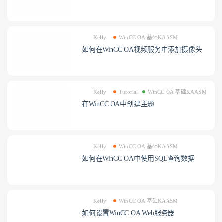
Kelly
WinCC OA 基础KAASM
如何在WinCC OA视频服务中添加摄像头
Kelly
Tutorial
WinCC OA 基础KAASM
在WinCC OA中创建主题
Kelly
WinCC OA 基础KAASM
如何在WinCC OA中使用SQL查询数据
Kelly
WinCC OA 基础KAASM
如何设置WinCC OA Web服务器