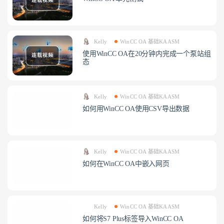
Kelly
WinCC OA 基础KAASM
使用WinCC OA在20分钟内完成一个泵站组
态
Kelly
WinCC OA 基础KAASM
如何用WinCC OA使用CSV导出数据
Kelly
WinCC OA 基础KAASM
如何在WinCC OA中嵌入网页
Kelly
WinCC OA 基础KAASM
如何将S7 Plus标签导入WinCC OA