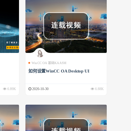
WinCC OA 基础KAASM
如何设置WinCC OA Desktop UI
6.89K
2020-10-30
6.88K