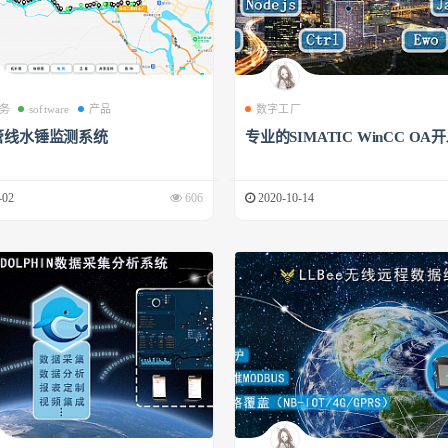
务
software
产品
数字工厂
管线水锤监测系统
专业的SIMATIC WinCC OA
-02
606
2020-10-14