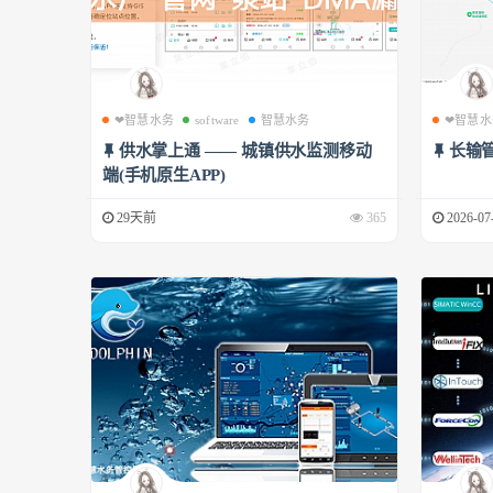
❤智慧水务
software
智慧水务
❤智慧水
供水掌上通 —— 城镇供水监测移动
长输
端(手机原生APP)
29天前
365
2026-07