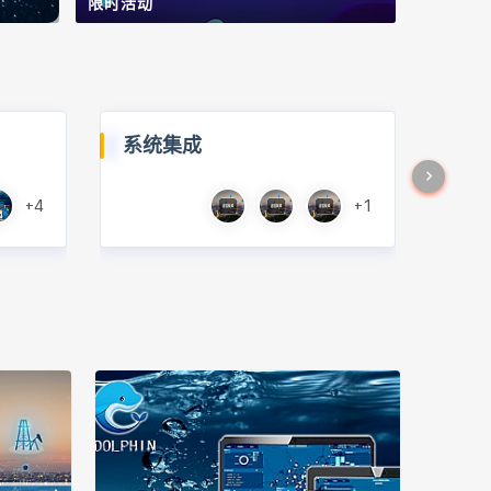
限时活动
系统集成
+4
+1