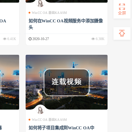
全屏
WinCC OA 基础KAASM
 OA
如何在WinCC OA视频服务中添加摄像
头
6.41K
2020-10-27
6.38K
WinCC OA 基础KAASM
器
如何将子项目集成到WinCC OA中