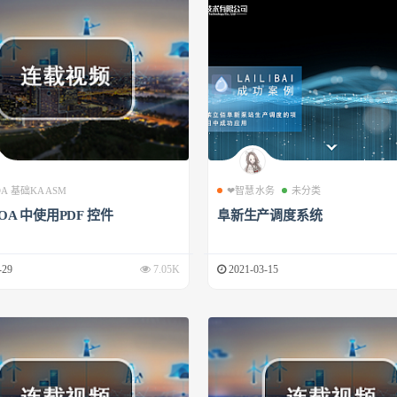
 OA 基础KAASM
❤智慧水务
未分类
 OA 中使用PDF 控件
阜新生产调度系统
-29
7.05K
2021-03-15