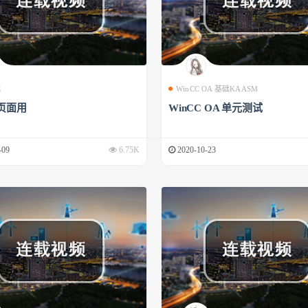
成
WinCC OA 基础KAASM
页面用
WinCC OA 单元测试
-09
6.75K
2020-10-23