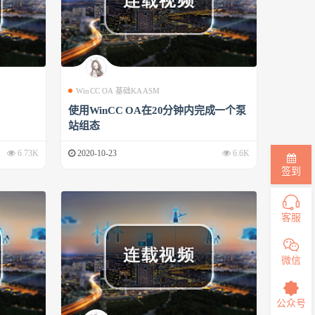
WinCC OA 基础KAASM
使用WinCC OA在20分钟内完成一个泵
站组态
6.73K
2020-10-23
6.6K
签到
客服
微信
公众号