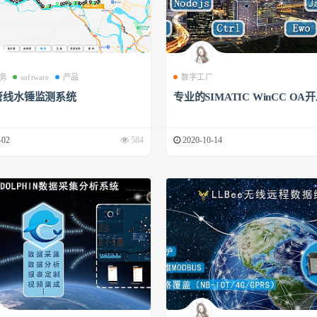
务
software
产品
数字工厂
管线水锤监测系统
专业的SIMATIC WinCC OA
-02
584
2020-10-14