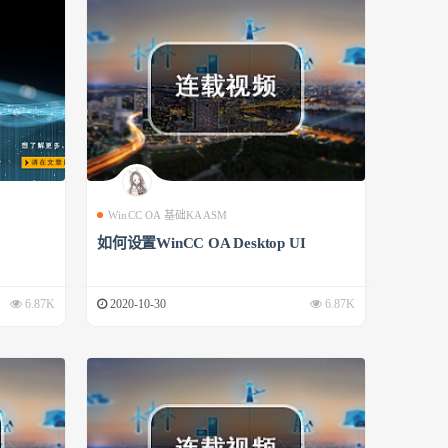
WinCC OA 基础KAASM
如何设置WinCC OA Desktop UI
6.87K
2020-10-30
6.87K