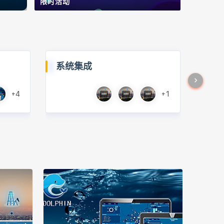
限时活动
系统集成
+4
+1