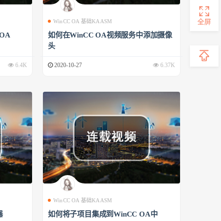
全屏
WinCC OA 基础KAASM
 OA
如何在WinCC OA视频服务中添加摄像
头
6.4K
2020-10-27
6.37K
WinCC OA 基础KAASM
器
如何将子项目集成到WinCC OA中