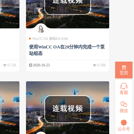
WinCC OA 基础KAASM
使用WinCC OA在20分钟内完成一个泵
站组态
6.71K
2020-10-23
6.59K
签到
客服
微信
公众号