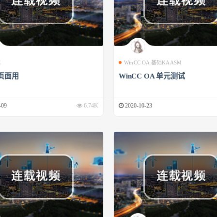
成
WinCC OA 基础KAASM
页面用
WinCC OA 单元测试
-09
6.74K
2020-10-23