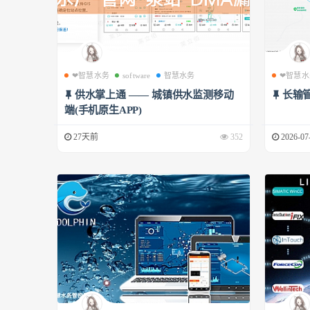
❤智慧水务
software
智慧水务
❤智慧水
供水掌上通 —— 城镇供水监测移动
长输
端(手机原生APP)
27天前
352
2026-07