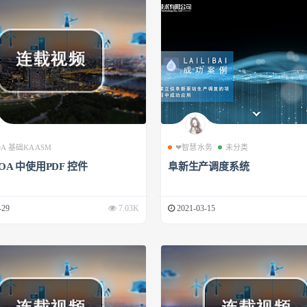
 OA 基础KAASM
❤智慧水务
未分类
 OA 中使用PDF 控件
阜新生产调度系统
-29
7.03K
2021-03-15