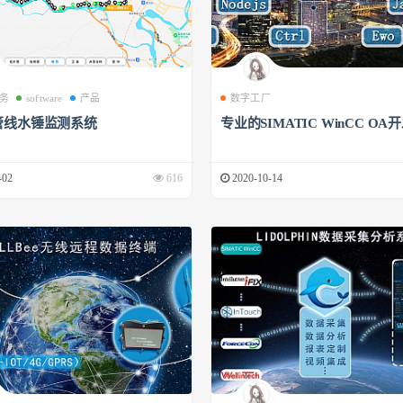
务
software
产品
数字工厂
管线水锤监测系统
专业的SIMATIC WinCC OA
-02
616
2020-10-14