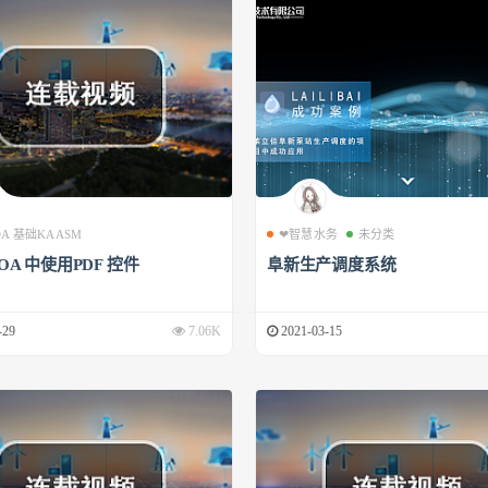
 OA 基础KAASM
❤智慧水务
未分类
 OA 中使用PDF 控件
阜新生产调度系统
-29
7.06K
2021-03-15