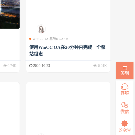
WinCC OA 基础KAASM
使用WinCC OA在20分钟内完成一个泵
站组态
6.74K
2020-10-23
6.61K
签到
客服
微信
公众号