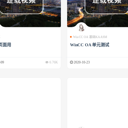
成
WinCC OA 基础KAASM
页面用
WinCC OA 单元测试
-09
6.76K
2020-10-23