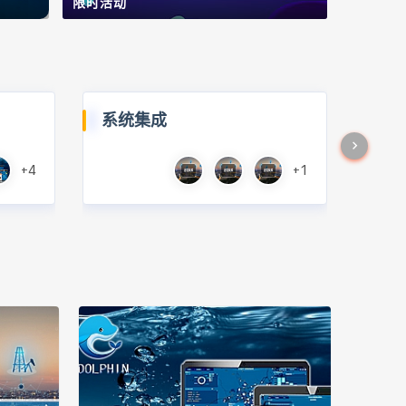
限时活动
系统集成
+4
+1