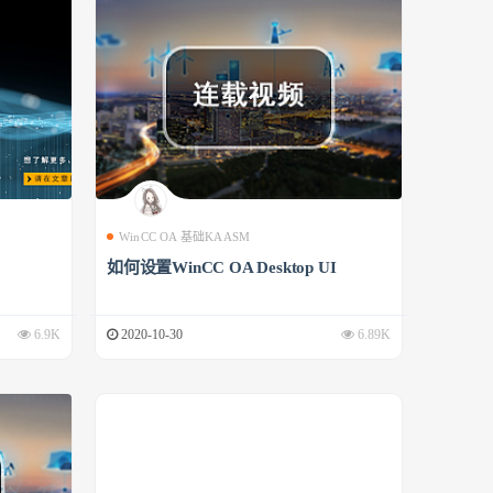
WinCC OA 基础KAASM
如何设置WinCC OA Desktop UI
6.9K
2020-10-30
6.89K