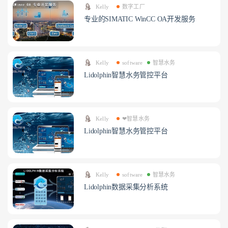
Kelly
数字工厂
专业的SIMATIC WinCC OA开发服务
Kelly
software
智慧水务
Lidolphin智慧水务管控平台
Kelly
❤智慧水务
Lidolphin智慧水务管控平台
Kelly
software
智慧水务
Lidolphin数据采集分析系统