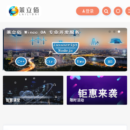
登录
智慧课堂
限时活动