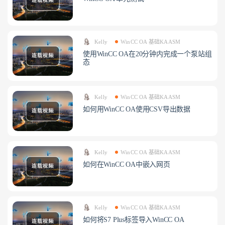
Kelly
WinCC OA 基础KAASM
使用WinCC OA在20分钟内完成一个泵站组
态
Kelly
WinCC OA 基础KAASM
如何用WinCC OA使用CSV导出数据
Kelly
WinCC OA 基础KAASM
如何在WinCC OA中嵌入网页
Kelly
WinCC OA 基础KAASM
如何将S7 Plus标签导入WinCC OA