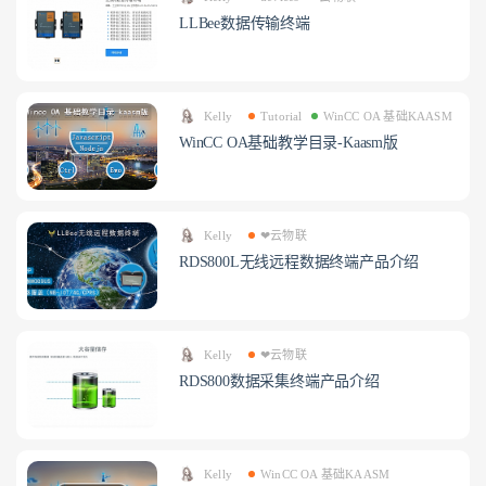
LLBee数据传输终端
Kelly
Tutorial
WinCC OA 基础KAASM
WinCC OA基础教学目录-Kaasm版
Kelly
❤云物联
RDS800L无线远程数据终端产品介绍
Kelly
❤云物联
RDS800数据采集终端产品介绍
Kelly
WinCC OA 基础KAASM