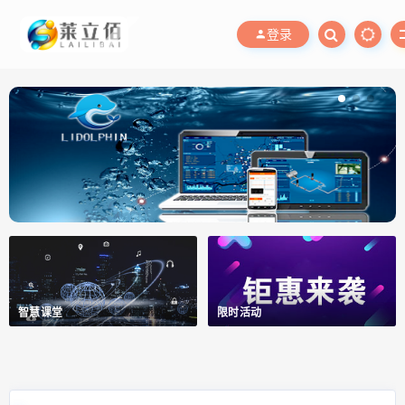
登录
智慧课堂
限时活动