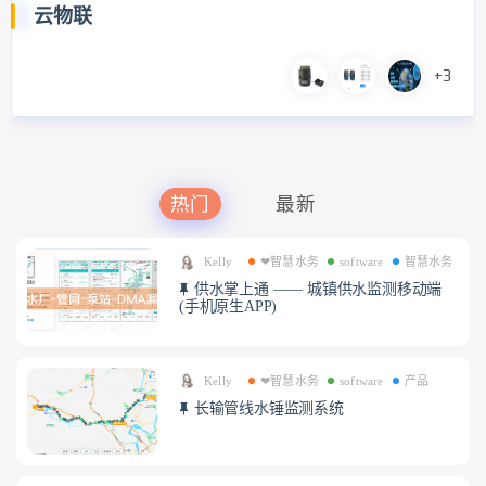
云物联
+3
热门
最新
Kelly
❤智慧水务
software
智慧水务
供水掌上通 —— 城镇供水监测移动端
(手机原生APP)
Kelly
❤智慧水务
software
产品
长输管线水锤监测系统