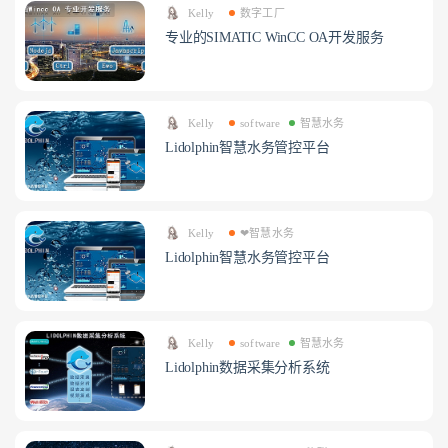
Kelly
数字工厂
专业的SIMATIC WinCC OA开发服务
Kelly
software
智慧水务
Lidolphin智慧水务管控平台
Kelly
❤智慧水务
Lidolphin智慧水务管控平台
Kelly
software
智慧水务
Lidolphin数据采集分析系统