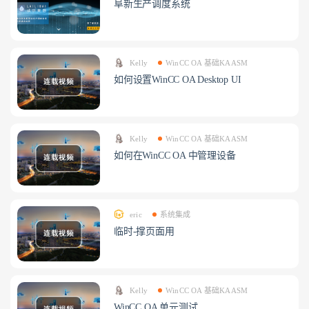
阜新生产调度系统
Kelly
WinCC OA 基础KAASM
如何设置WinCC OA Desktop UI
Kelly
WinCC OA 基础KAASM
如何在WinCC OA 中管理设备
eric
系统集成
临时-撑页面用
Kelly
WinCC OA 基础KAASM
WinCC OA 单元测试