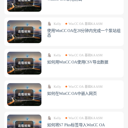
Kelly
WinCC OA 基础KAASM
使用WinCC OA在20分钟内完成一个泵站组
态
Kelly
WinCC OA 基础KAASM
如何用WinCC OA使用CSV导出数据
Kelly
WinCC OA 基础KAASM
如何在WinCC OA中嵌入网页
Kelly
WinCC OA 基础KAASM
如何将S7 Plus标签导入WinCC OA