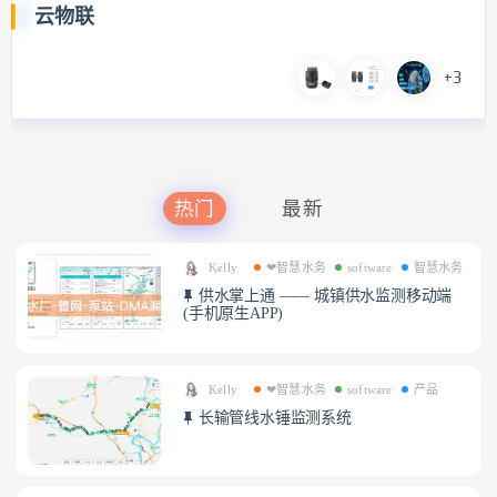
云物联
+3
热门
最新
Kelly
❤智慧水务
software
智慧水务
供水掌上通 —— 城镇供水监测移动端
(手机原生APP)
Kelly
❤智慧水务
software
产品
长输管线水锤监测系统