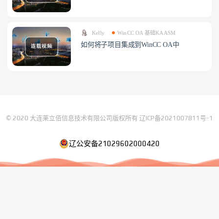
Kelly
WinCC OA 基础KAASM
如何将子项目集成到WinCC OA中
© 2020 大连莱立佰信息技术有限公司版权所有
辽ICP备2021007811号-1
辽公安备21029602000420