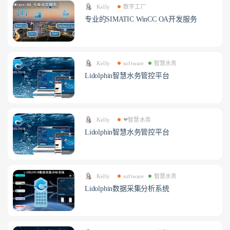
Kelly
数字工厂
专业的SIMATIC WinCC OA开发服务
Kelly
software
智慧水务
Lidolphin智慧水务管控平台
Kelly
❤智慧水务
Lidolphin智慧水务管控平台
Kelly
software
智慧水务
Lidolphin数据采集分析系统