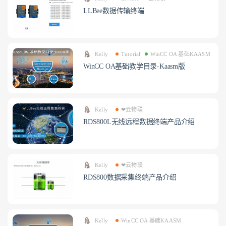
LLBee数据传输终端
Kelly
Tutorial
WinCC OA 基础KAASM
WinCC OA基础教学目录-Kaasm版
Kelly
❤云物联
RDS800L无线远程数据终端产品介绍
Kelly
❤云物联
RDS800数据采集终端产品介绍
Kelly
WinCC OA 基础KAASM