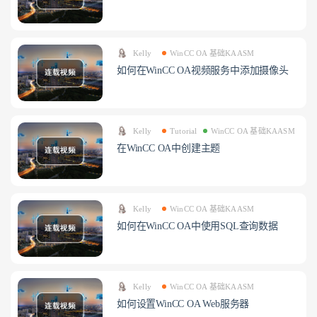
Kelly
WinCC OA 基础KAASM
如何在WinCC OA视频服务中添加摄像头
Kelly
Tutorial
WinCC OA 基础KAASM
在WinCC OA中创建主题
Kelly
WinCC OA 基础KAASM
如何在WinCC OA中使用SQL查询数据
Kelly
WinCC OA 基础KAASM
如何设置WinCC OA Web服务器