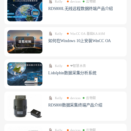
Kelly
devices
云物联
RDS800L无线远程数据终端产品介绍
Kelly
WinCC OA 基础KAASM
如何在Windows 10上安装WinCC OA
Kelly
❤智慧水务
Lidolphin数据采集分析系统
Kelly
devices
云物联
RDS800数据采集终端产品介绍
Kelly
devices
云物联