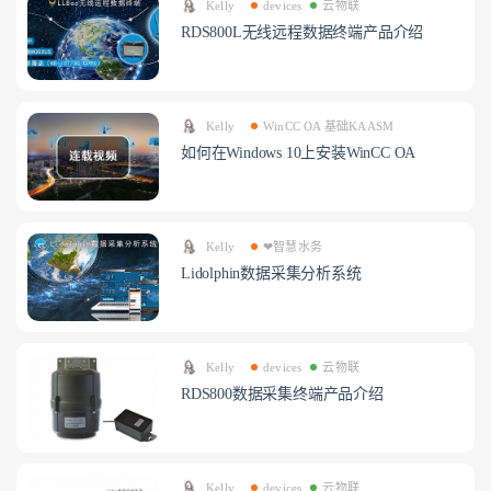
Kelly
devices
云物联
RDS800L无线远程数据终端产品介绍
Kelly
WinCC OA 基础KAASM
如何在Windows 10上安装WinCC OA
Kelly
❤智慧水务
Lidolphin数据采集分析系统
Kelly
devices
云物联
RDS800数据采集终端产品介绍
Kelly
devices
云物联