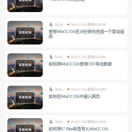
Kelly
WinCC OA 基础KAASM
使用WinCC OA在20分钟内完成一个泵站组
态
Kelly
WinCC OA 基础KAASM
如何用WinCC OA使用CSV导出数据
Kelly
WinCC OA 基础KAASM
如何在WinCC OA中嵌入网页
Kelly
WinCC OA 基础KAASM
如何将S7 Plus标签导入WinCC OA