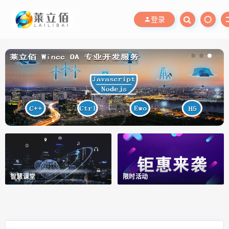
登录
智慧课堂
限时活动