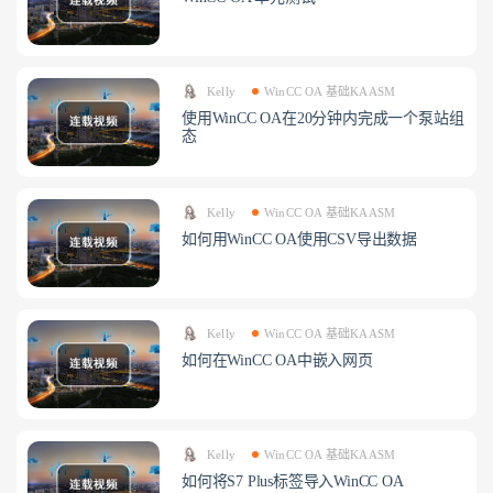
Kelly
WinCC OA 基础KAASM
使用WinCC OA在20分钟内完成一个泵站组
态
Kelly
WinCC OA 基础KAASM
如何用WinCC OA使用CSV导出数据
Kelly
WinCC OA 基础KAASM
如何在WinCC OA中嵌入网页
Kelly
WinCC OA 基础KAASM
如何将S7 Plus标签导入WinCC OA