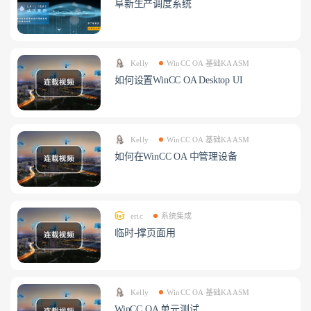
阜新生产调度系统
Kelly
WinCC OA 基础KAASM
如何设置WinCC OA Desktop UI
Kelly
WinCC OA 基础KAASM
如何在WinCC OA 中管理设备
eric
系统集成
临时-撑页面用
Kelly
WinCC OA 基础KAASM
WinCC OA 单元测试