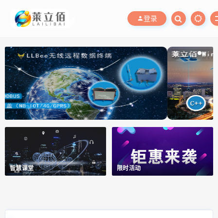
登录
智慧课堂
限时活动