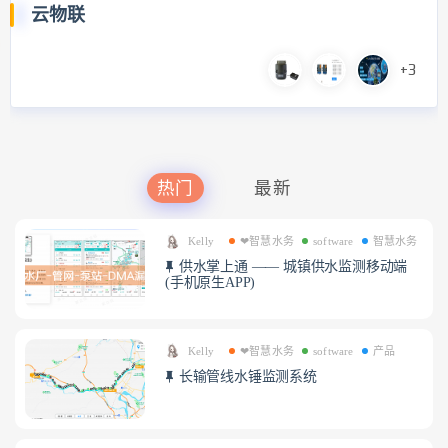
云物联
+3
热门
最新
Kelly
❤智慧水务
software
智慧水务
供水掌上通 —— 城镇供水监测移动端
(手机原生APP)
Kelly
❤智慧水务
software
产品
长输管线水锤监测系统