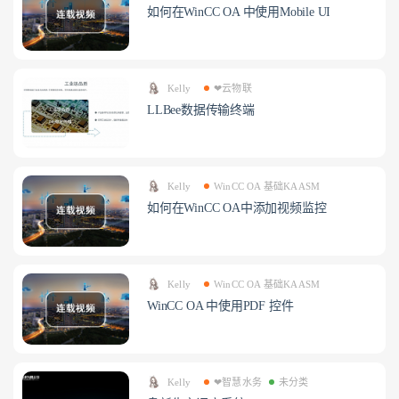
如何在WinCC OA 中使用Mobile UI
Kelly
❤云物联
LLBee数据传输终端
Kelly
WinCC OA 基础KAASM
如何在WinCC OA中添加视频监控
Kelly
WinCC OA 基础KAASM
WinCC OA 中使用PDF 控件
Kelly
❤智慧水务
未分类