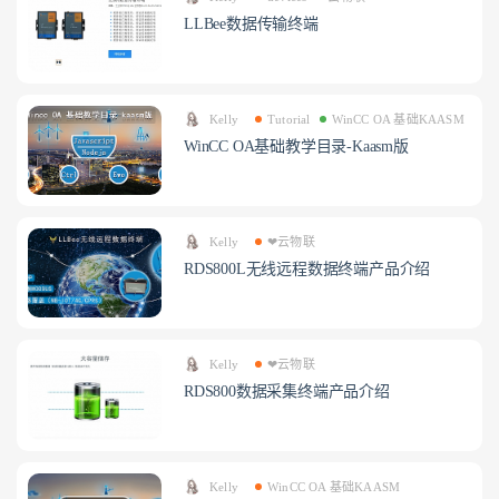
LLBee数据传输终端
Kelly
Tutorial
WinCC OA 基础KAASM
WinCC OA基础教学目录-Kaasm版
Kelly
❤云物联
RDS800L无线远程数据终端产品介绍
Kelly
❤云物联
RDS800数据采集终端产品介绍
Kelly
WinCC OA 基础KAASM