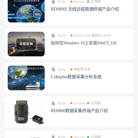
Kelly
devices
云物联
RDS800L无线远程数据终端产品介绍
Kelly
WinCC OA 基础KAASM
如何在Windows 10上安装WinCC OA
Kelly
❤智慧水务
Lidolphin数据采集分析系统
Kelly
devices
云物联
RDS800数据采集终端产品介绍
Kelly
devices
云物联