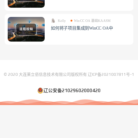
Kelly
WinCC OA 基础KAASM
如何将子项目集成到WinCC OA中
© 2020 大连莱立佰信息技术有限公司版权所有
辽ICP备2021007811号-1
辽公安备21029602000420