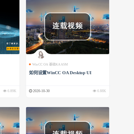
WinCC OA 基础KAASM
如何设置WinCC OA Desktop UI
6.89K
2020-10-30
6.88K