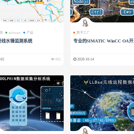
务
software
产品
数字工厂
管线水锤监测系统
专业的SIMATIC WinCC OA
-02
602
2020-10-14