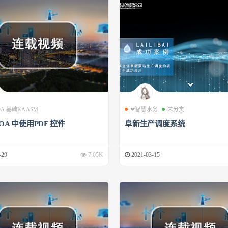
 OA 基础KAASM
❤智慧水务
未分类
 OA 中使用PDF 控件
阜新生产调度系统
-29
7.05K
2021-03-15