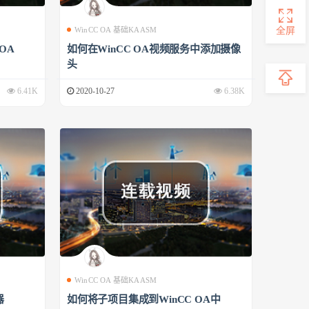
全屏
WinCC OA 基础KAASM
 OA
如何在WinCC OA视频服务中添加摄像
头
6.41K
2020-10-27
6.38K
WinCC OA 基础KAASM
器
如何将子项目集成到WinCC OA中