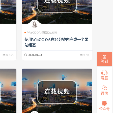
WinCC OA 基础KAASM
使用WinCC OA在20分钟内完成一个泵
站组态
6.73K
2020-10-23
6.6K
签到
客服
微信
公众号