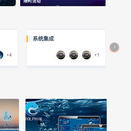
限时活动
系统集成
+4
+1