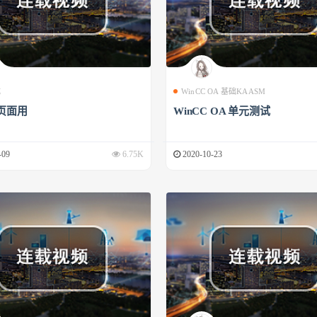
成
WinCC OA 基础KAASM
页面用
WinCC OA 单元测试
-09
6.75K
2020-10-23