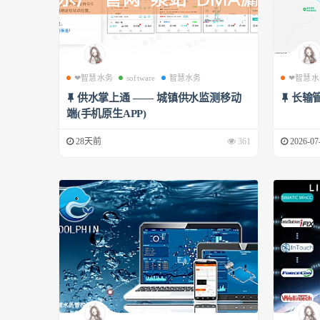
❤智慧水务
software
智慧水务
❤智慧水
供水掌上通 —— 城镇供水监测移动
长输
端(手机原生APP)
28天前
361
2026-07