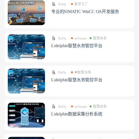
Kelly
数字工厂
专业的SIMATIC WinCC OA开发服务
Kelly
software
智慧水务
Lidolphin智慧水务管控平台
Kelly
❤智慧水务
Lidolphin智慧水务管控平台
Kelly
software
智慧水务
Lidolphin数据采集分析系统