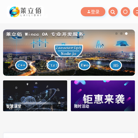
登录
智慧课堂
限时活动