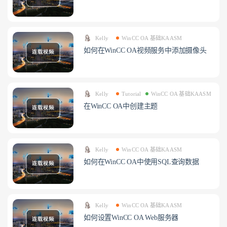
Kelly
WinCC OA 基础KAASM
如何在WinCC OA视频服务中添加摄像头
Kelly
Tutorial
WinCC OA 基础KAASM
在WinCC OA中创建主题
Kelly
WinCC OA 基础KAASM
如何在WinCC OA中使用SQL查询数据
Kelly
WinCC OA 基础KAASM
如何设置WinCC OA Web服务器