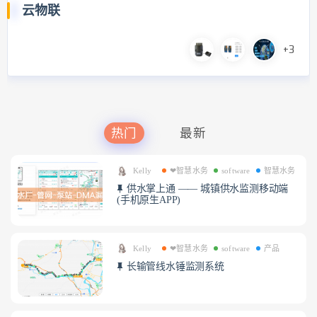
云物联
+3
热门
最新
Kelly
❤智慧水务
software
智慧水务
供水掌上通 —— 城镇供水监测移动端
(手机原生APP)
Kelly
❤智慧水务
software
产品
长输管线水锤监测系统