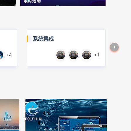
限时活动
系统集成
+4
+1