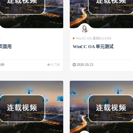
成
WinCC OA 基础KAASM
页面用
WinCC OA 单元测试
-09
6.73K
2020-10-23