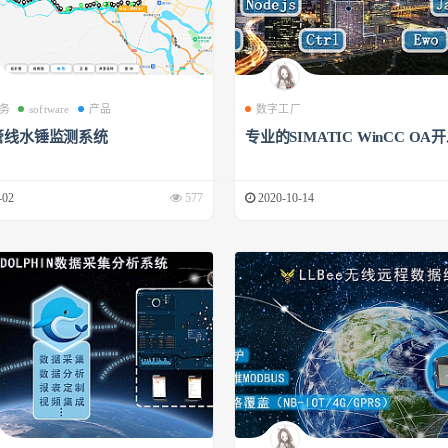
务
software
产品
数字工厂
管线水锤监测系统
专业的SIMATIC WinCC OA
-02
577
2020-10-14