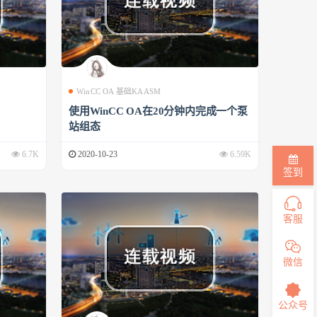
WinCC OA 基础KAASM
使用WinCC OA在20分钟内完成一个泵
站组态
6.7K
2020-10-23
6.59K
签到
客服
微信
公众号