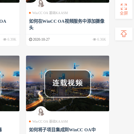
全屏
WinCC OA 基础KAASM
 OA
如何在WinCC OA视频服务中添加摄像
头
6.39K
2020-10-27
6.36K
WinCC OA 基础KAASM
器
如何将子项目集成到WinCC OA中