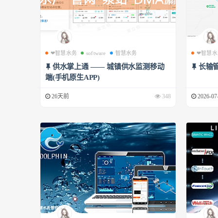
❤智慧水务
software
智慧水务
❤智慧水
供水掌上通 —— 城镇供水监测移动
长输
端(手机原生APP)
26天前
348
2026-07