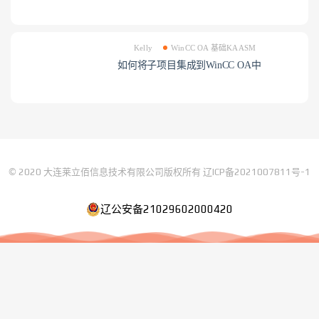
Kelly
WinCC OA 基础KAASM
如何将子项目集成到WinCC OA中
© 2020 大连莱立佰信息技术有限公司版权所有
辽ICP备2021007811号-1
辽公安备21029602000420