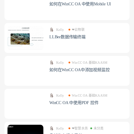
如何在WinCC OA 中使用Mobile UI
Kelly
❤云物联
LLBee数据传输终端
Kelly
WinCC OA 基础KAASM
如何在WinCC OA中添加视频监控
Kelly
WinCC OA 基础KAASM
WinCC OA 中使用PDF 控件
Kelly
❤智慧水务
未分类