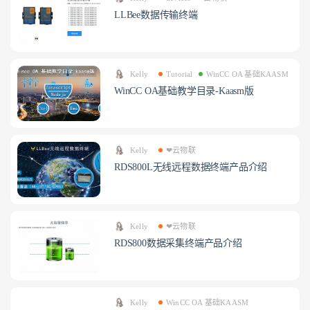
LLBee数据传输终端
Kelly
Tutorial
WinCC OA 基础KAASM
WinCC OA基础教学目录-Kaasm版
Kelly
❤云物联
RDS800L无线远程数据终端产品介绍
Kelly
❤云物联
RDS800数据采集终端产品介绍
Kelly
WinCC OA 基础KAASM