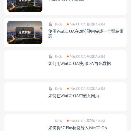
Kelly
WinCC OA 基础KAASM
使用WinCC OA在20分钟内完成一个泵站组
态
Kelly
WinCC OA 基础KAASM
如何用WinCC OA使用CSV导出数据
Kelly
WinCC OA 基础KAASM
如何在WinCC OA中嵌入网页
Kelly
WinCC OA 基础KAASM
如何将S7 Plus标签导入WinCC OA